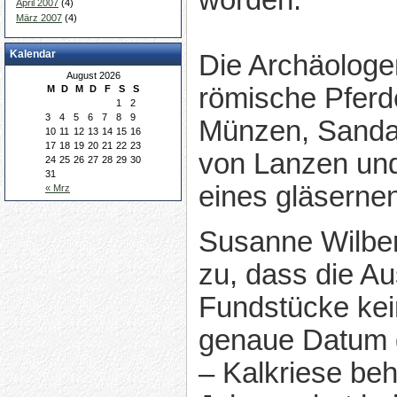
worden.
April 2007
(4)
März 2007
(4)
Kalendar
Die Archäologe
August 2026
römische Pferd
M
D
M
D
F
S
S
1
2
3
4
5
6
7
8
9
Münzen, Sandal
10
11
12
13
14
15
16
17
18
19
20
21
22
23
von Lanzen un
24
25
26
27
28
29
30
31
eines gläsernen
« Mrz
Susanne Wilber
zu, dass die A
Fundstücke kei
genaue Datum d
– Kalkriese beh