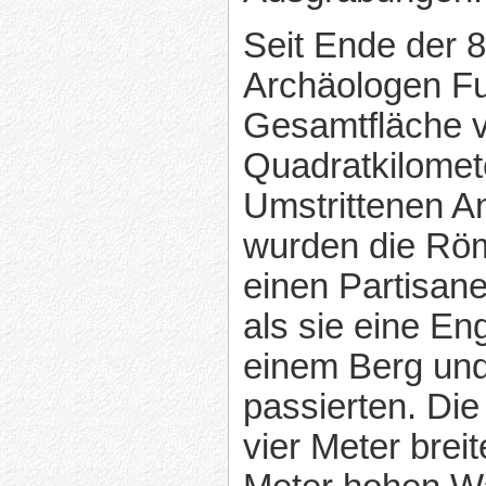
Seit Ende der 
Archäologen Fu
Gesamtfläche 
Quadratkilomet
Umstrittenen A
wurden die Röm
einen Partisan
als sie eine En
einem Berg un
passierten. Di
vier Meter brei