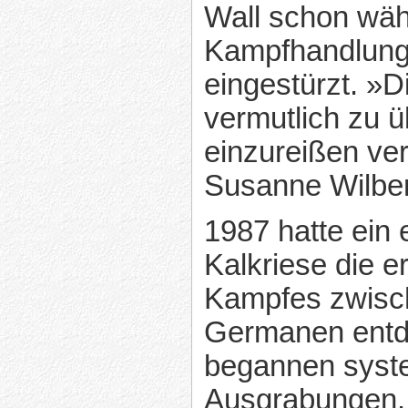
Wall schon wäh
Kampfhandlunge
eingestürzt. »
vermutlich zu 
einzureißen ve
Susanne Wilber
1987 hatte ein e
Kalkriese die e
Kampfes zwisc
Germanen entde
begannen syst
Ausgrabungen.