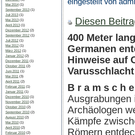
eingestellt von adm
Mai 2014
(1)
September 2013
(1)
Juli 2013
(1)
Diesen Beitr
Mai 2013
(1)
April 2013
(1)
Dezember 2012
(2)
400 Meter lang
September 2012
(1)
Juli 2012
(1)
Germanen entd
Mai 2012
(1)
März 2012
(1)
Januar 2012
(2)
Hinweise auf O
Dezember 2011
(1)
Oktober 2011
(2)
Varusschlacht
Juni 2011
(1)
Mai 2011
(3)
April 2011
(2)
B r a m s c h e
Februar 2011
(1)
Januar 2011
(1)
Ausgrabungen i
Dezember 2010
(1)
November 2010
(2)
Archäologen we
Oktober 2010
(2)
September 2010
(2)
August 2010
(2)
Kämpfe zwisc
Mai 2010
(1)
April 2010
(2)
Römern entdec
Februar 2010
(2)