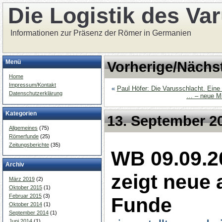
Die Logistik des Va
Informationen zur Präsenz der Römer in Germanien
Menü
Vorherige/Nächs
Home
Impressum/Kontakt
«
Paul Höfer: Die Varusschlacht. Eine
Datenschutzerklärung
… – neue Mi
Kategorien
13. September 2
Allgemeines
(75)
Römerfunde
(25)
Zeitungsberichte
(35)
WB 09.09.2
Archiv
zeigt neue
März 2019
(2)
Oktober 2015
(1)
Februar 2015
(3)
Funde
Oktober 2014
(1)
September 2014
(1)
Juni 2014
(1)