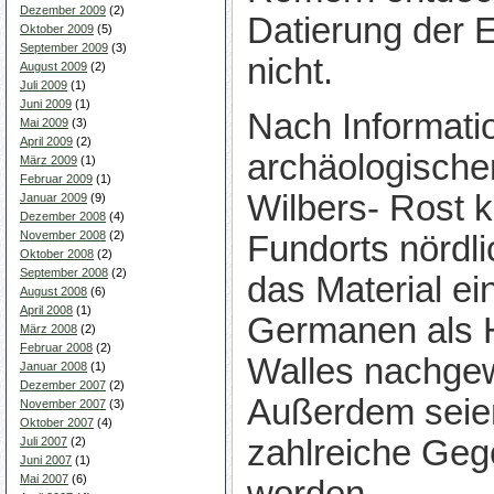
Dezember 2009
(2)
Datierung der E
Oktober 2009
(5)
September 2009
(3)
nicht.
August 2009
(2)
Juli 2009
(1)
Juni 2009
(1)
Nach Informati
Mai 2009
(3)
April 2009
(2)
archäologische
März 2009
(1)
Februar 2009
(1)
Wilbers- Rost 
Januar 2009
(9)
Dezember 2008
(4)
November 2008
(2)
Fundorts nördl
Oktober 2008
(2)
September 2008
(2)
das Material e
August 2008
(6)
April 2008
(1)
Germanen als Hi
März 2008
(2)
Februar 2008
(2)
Walles nachge
Januar 2008
(1)
Dezember 2007
(2)
Außerdem seie
November 2007
(3)
Oktober 2007
(4)
zahlreiche Ge
Juli 2007
(2)
Juni 2007
(1)
Mai 2007
(6)