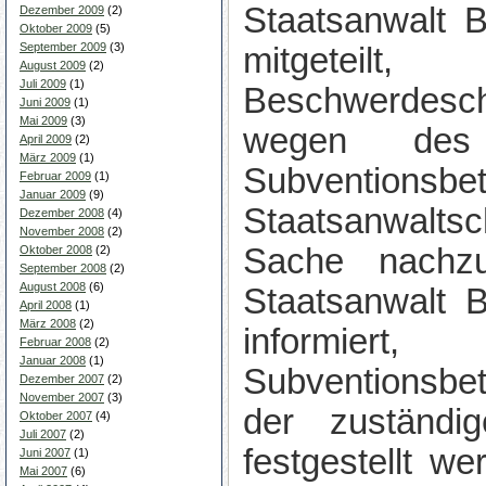
Staatsanwalt 
Dezember 2009
(2)
Oktober 2009
(5)
September 2009
(3)
mitgetei
August 2009
(2)
Juli 2009
(1)
Beschwerdesch
Juni 2009
(1)
Mai 2009
(3)
wegen des
April 2009
(2)
März 2009
(1)
Subventio
Februar 2009
(1)
Januar 2009
(9)
Staatsanwaltsc
Dezember 2008
(4)
November 2008
(2)
Sache nachz
Oktober 2008
(2)
September 2008
(2)
August 2008
(6)
Staatsanwalt 
April 2008
(1)
März 2008
(2)
informi
Februar 2008
(2)
Januar 2008
(1)
Subventionsbe
Dezember 2007
(2)
November 2007
(3)
der zuständi
Oktober 2007
(4)
Juli 2007
(2)
festgestellt w
Juni 2007
(1)
Mai 2007
(6)