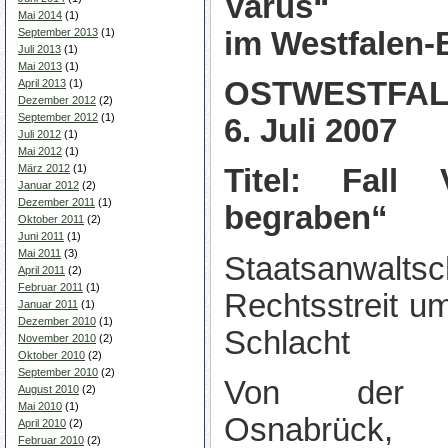
Varus“
Mai 2014
(1)
im Westfalen-B
September 2013
(1)
Juli 2013
(1)
Mai 2013
(1)
OSTWESTFALEN
April 2013
(1)
Dezember 2012
(2)
September 2012
(1)
6. Juli 2007
Juli 2012
(1)
Mai 2012
(1)
März 2012
(1)
Titel: Fall 
Januar 2012
(2)
Dezember 2011
(1)
begraben“
Oktober 2011
(2)
Juni 2011
(1)
Mai 2011
(3)
Staatsanwa
April 2011
(2)
Februar 2011
(1)
Rechtsstreit um
Januar 2011
(1)
Dezember 2010
(1)
Schlacht
November 2010
(2)
Oktober 2010
(2)
September 2010
(2)
Von der St
August 2010
(2)
Mai 2010
(1)
Osnabrück
April 2010
(2)
Februar 2010
(2)