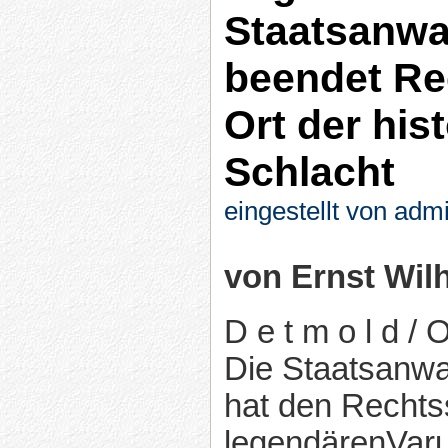
Staatsanwa
beendet Re
Ort der his
Schlacht
eingestellt von adm
von Ernst Wil
D e t m o l d / 
Die Staatsanwa
hat den Rechtss
legendärenVaru