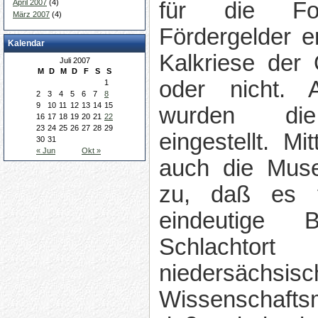
für die Fo
April 2007
(4)
März 2007
(4)
Fördergelder e
Kalendar
Kalkriese der 
Juli 2007
M
D
M
D
F
S
S
oder nicht.
1
2
3
4
5
6
7
8
9
10
11
12
13
14
15
wurden die
16
17
18
19
20
21
22
23
24
25
26
27
28
29
eingestellt. Mi
30
31
« Jun
Okt »
auch die Muse
zu, daß es f
eindeutige
Schlachtor
niedersächsisc
Wissenschafts