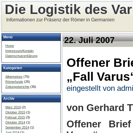
Die Logistik des Va
Informationen zur Präsenz der Römer in Germanien
Menü
22. Juli 2007
Home
Impressum/Kontakt
Datenschutzerklärung
Offener Bri
Kategorien
„Fall Varus
Allgemeines
(75)
Römerfunde
(25)
eingestellt von adm
Zeitungsberichte
(35)
Archiv
von Gerhard 
März 2019
(2)
Oktober 2015
(1)
Februar 2015
(3)
Offener Brief
Oktober 2014
(1)
September 2014
(1)
Juni 2014
(1)